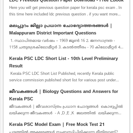
LDC Previous Question Paper Download - Free Ebook
Here you will get previous question paper for kerala psc exam . In
this time here included ldc previous question . if you want more
pdf p...
മലപ്പുറം ജില്ലാ പ്രധാന ചോദ്യോത്തരങ്ങൾ |
Malappuram District Important Questions
1. സ്ഥാപിതമായ വർഷം – 1969 ജൂൺ 16 2. ജനസാന്ദ്രത -
1158 ചതുരശ്രകിലോമീറ്റർ 3. കടൽത്തീരം - 70 കിലോമീറ്റർ 4.
മുനിസിപ്പാലിറ്റി -...
Kerala PSC LDC Short List - 10th Level Preliminary
Result
Kerala PSC LDC Short List Published, recently Kerala public
service commission published short list for various post under
10th level ...
ജീവകങ്ങൾ | Biology Questions and Answers for
Kerala PSC
ജീവകങ്ങൾ | ജീവശാസ്ത്രം പ്രധാന ചോദ്യങ്ങൾ കൊഴുപ്പിൽ
ലയിക്കുന്ന ജീവകങ്ങൾ - A ,D ,E ,K ജലത്തിൽ ലയിക്കുന്ന
ജീവക...
Kerala PSC Model Exam | Free Mock Test 21
പദ്യത്തിൽ അക്ഷരങ്ങൾ സംബന്ധിച്ചിരിക്കുന്ന രീതിയാണ്?