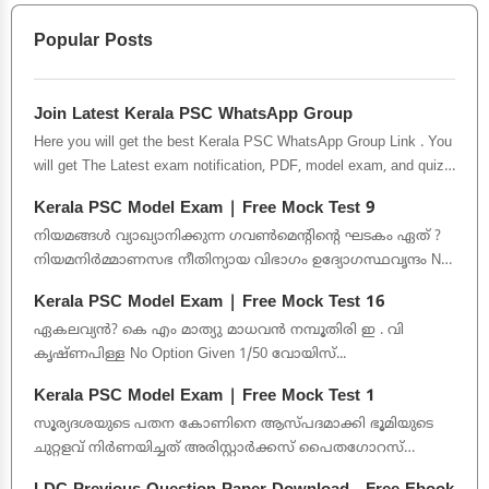
Popular Posts
Join Latest Kerala PSC WhatsApp Group
Here you will get the best Kerala PSC WhatsApp Group Link . You
will get The Latest exam notification, PDF, model exam, and quiz.
This Gro...
Kerala PSC Model Exam | Free Mock Test 9
നിയമങ്ങൾ വ്യാഖ്യാനിക്കുന്ന ഗവൺമെന്റിന്റെ ഘടകം ഏത് ?
നിയമനിർമ്മാണസഭ നീതിന്യായ വിഭാഗം ഉദ്യോഗസ്ഥവൃന്ദം No
Option Gi...
Kerala PSC Model Exam | Free Mock Test 16
ഏകലവ്യൻ? കെ എം മാത്യു മാധവൻ നമ്പൂതിരി ഇ . വി
കൃഷ്ണപിള്ള No Option Given 1/50 വോയിസ്...
Kerala PSC Model Exam | Free Mock Test 1
സൂര്യദശയുടെ പതന കോണിനെ ആസ്പദമാക്കി ഭൂമിയുടെ
ചുറ്റളവ് നിർണയിച്ചത് അരിസ്റ്റാർക്കസ് പൈതഗോറസ്‌
ആര്യഭടൻ ഇറാത്തോസ്ത...