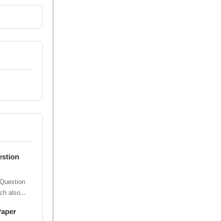
stion
Question
Paper