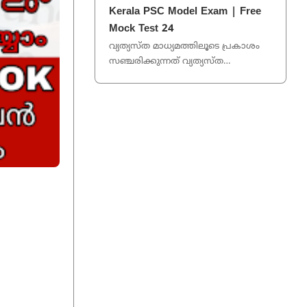
ഗീതി അനുഷ്ടുപ്പ് ഛന്ദസ് വൃത്തം 1/50
Kerala PSC Model Exam | Free
...
Mock Test 24
വ്യത്യസ്ത മാധ്യമത്തിലൂടെ പ്രകാശം
സഞ്ചരിക്കുന്നത് വ്യത്യസ്ത
അളവിലായിരിക്കുമെന്ന് കണ്ടെത്തിയ
ശാസ്ത്രജ്ഞൻ? ലിയോണ്
ഫൂക്കാൾട്ട് ...