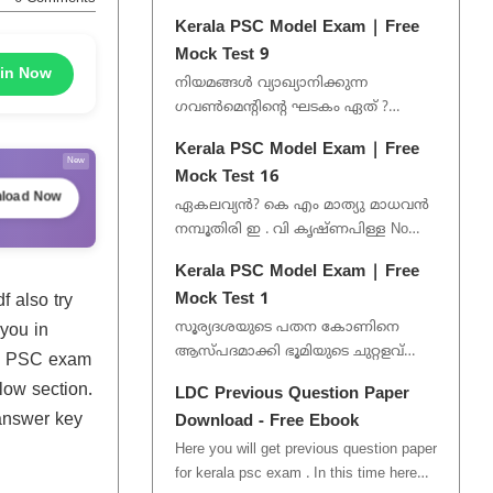
Latest exam notification, PDF, model
Kerala PSC Model Exam | Free
exam, and quiz. This Gro...
Mock Test 9
in Now
നിയമങ്ങൾ വ്യാഖ്യാനിക്കുന്ന
ഗവൺമെന്റിന്റെ ഘടകം ഏത് ?
നിയമനിർമ്മാണസഭ നീതിന്യായ
Kerala PSC Model Exam | Free
വിഭാഗം ഉദ്യോഗസ്ഥവൃന്ദം No Option
New
Mock Test 16
Gi...
load Now
ഏകലവ്യൻ? കെ എം മാത്യു മാധവൻ
നമ്പൂതിരി ഇ . വി കൃഷ്ണപിള്ള No
Option Given 1/50 വോയിസ്...
Kerala PSC Model Exam | Free
Mock Test 1
 also try
സൂര്യദശയുടെ പതന കോണിനെ
you in
ആസ്പദമാക്കി ഭൂമിയുടെ ചുറ്റളവ്
la PSC exam
നിർണയിച്ചത് അരിസ്റ്റാർക്കസ്
low section.
LDC Previous Question Paper
പൈതഗോറസ്‌ ആര്യഭടൻ
 answer key
Download - Free Ebook
ഇറാത്തോസ്ത...
Here you will get previous question paper
for kerala psc exam . In this time here