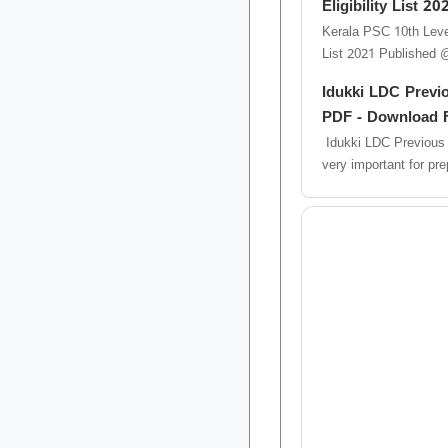
Eligibility List 
Kerala PSC 10th Level 
List 2021 Published @
can check thei...
Idukki LDC Previ
PDF - Download 
Idukki LDC Previous
very important for preparing exam also you can
download all ...