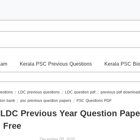
xam
Kerala PSC Previous Questions
Kerala PSC Bio
uestions
LDC previous questions
LDC question pdf
previous pdf downloa
tion bank
psc previous question papers
PSC Questions PDF
LDC Previous Year Question Pap
 Free
December 09, 2020