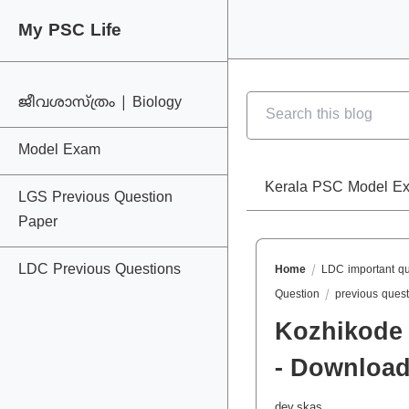
My PSC Life
My PSC Life
ജീവശാസ്ത്രം | Biology
Model Exam
Kerala PSC Model E
LGS Previous Question
Paper
LDC Previous Questions
Home
LDC important q
Question
previous ques
Kozhikode 
- Download
dev.skas