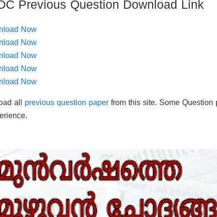
DC Previous Question Download Link
nload Now
nload Now
nload Now
nload Now
nload Now
oad all
previous question paper
from this site. Some Question 
erience.