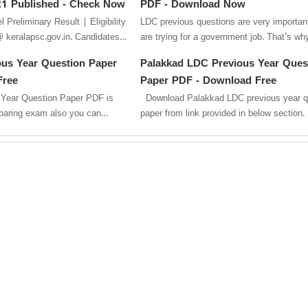
2021 Published - Check Now
PDF - Download Now
Preliminary Result | Eligibility
LDC previous questions are very importa
 keralapsc.gov.in. Candidates
are trying for a government job. That's wh
creating daily exam...
ous Year Question Paper
Palakkad LDC Previous Year Ques
Free
Paper PDF - Download Free
 Year Question Paper PDF is
Download Palakkad LDC previous year q
paper from link provided in below section
previous year questio...