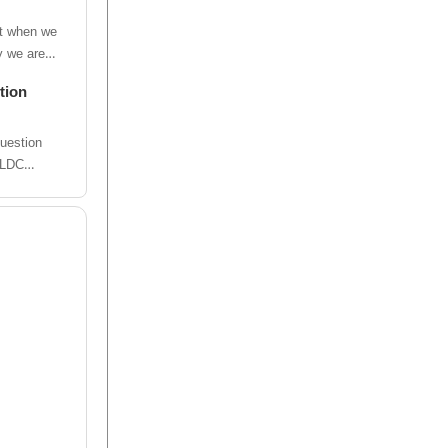
nt when we
y we are
tion
uestion
. LDC