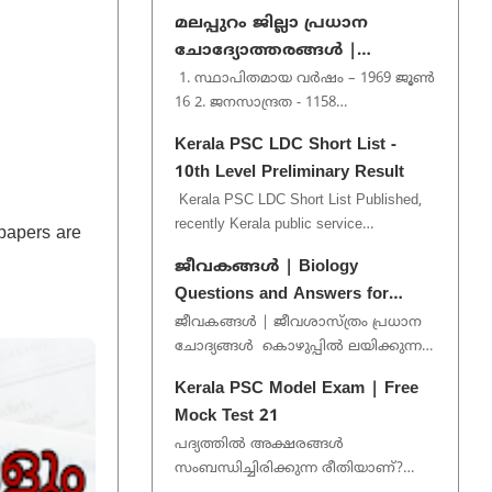
included ldc previous question . if you
മലപ്പുറം ജില്ലാ പ്രധാന
want more pdf p...
ചോദ്യോത്തരങ്ങൾ |
Malappuram District Important
1. സ്ഥാപിതമായ വർഷം – 1969 ജൂൺ
16 2. ജനസാന്ദ്രത - 1158
Questions
ചതുരശ്രകിലോമീറ്റർ 3. കടൽത്തീരം -
Kerala PSC LDC Short List -
70 കിലോമീറ്റർ 4. മുനിസിപ്പാലിറ്റി -...
10th Level Preliminary Result
Kerala PSC LDC Short List Published,
recently Kerala public service
papers are
commission published short list for
ജീവകങ്ങൾ | Biology
various post under 10th level ...
Questions and Answers for
Kerala PSC
ജീവകങ്ങൾ | ജീവശാസ്ത്രം പ്രധാന
ചോദ്യങ്ങൾ കൊഴുപ്പിൽ ലയിക്കുന്ന
ജീവകങ്ങൾ - A ,D ,E ,K ജലത്തിൽ
Kerala PSC Model Exam | Free
ലയിക്കുന്ന ജീവക...
Mock Test 21
പദ്യത്തിൽ അക്ഷരങ്ങൾ
സംബന്ധിച്ചിരിക്കുന്ന രീതിയാണ്?