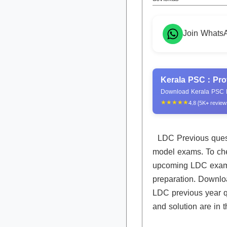
Join Whats
Kerala PSC : Pro
Download Kerala PSC P
★★★★★
4.8 (5K+ review
LDC Previous questi
model exams. To che
upcoming LDC exam p
preparation. Downlo
LDC previous year q
and solution are in t