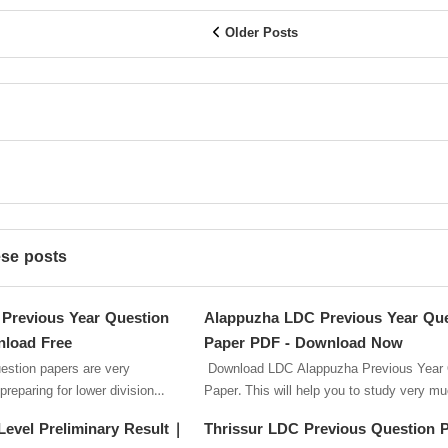
Older Posts
ese posts
Previous Year Question
Alappuzha LDC Previous Year Que
nload Free
Paper PDF - Download Now
estion papers are very
Download LDC Alappuzha Previous Year 
reparing for lower division
Paper. This will help you to study very much also
revio...
download al...
evel Preliminary Result |
Thrissur LDC Previous Question 