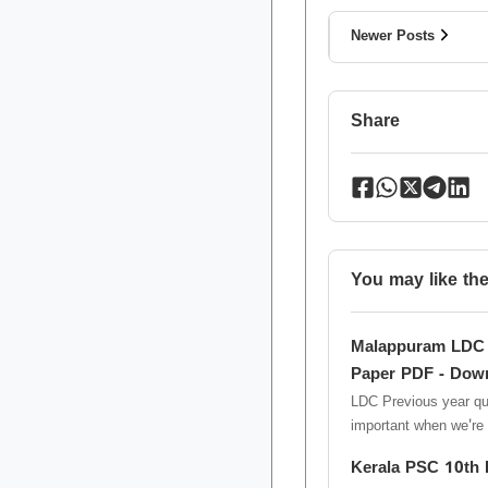
Newer Posts
Share
You may like th
Malappuram LDC 
Paper PDF - Dow
LDC Previous year qu
important when we're p
clerk exam. In these p
Kerala PSC 10th L