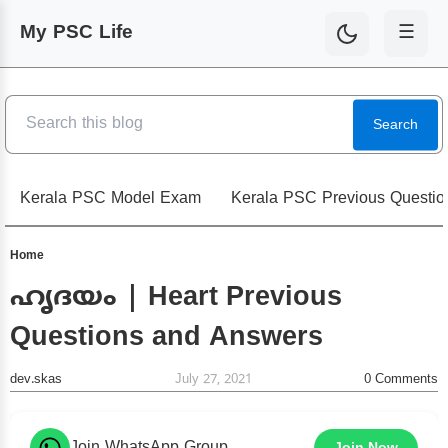
My PSC Life
☰
Search
Kerala PSC Model Exam
Kerala PSC Previous Questio
Home
ഹൃദയം | Heart Previous
Questions and Answers
dev.skas
July 27, 2021
0
Comments
Join WhatsApp Group