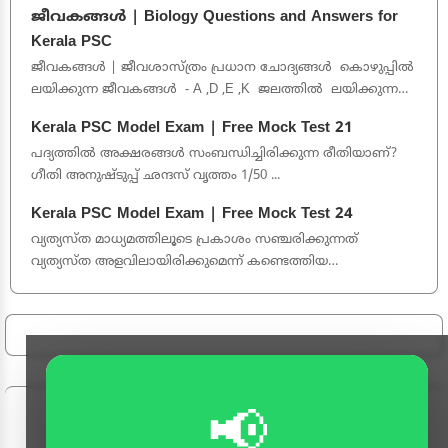
10th level ...
ജീവകങ്ങൾ | Biology Questions and Answers for
Kerala PSC
ജീവകങ്ങൾ | ജീവശാസ്ത്രം പ്രധാന ചോദ്യങ്ങൾ കൊഴുപ്പിൽ
ലയിക്കുന്ന ജീവകങ്ങൾ - A ,D ,E ,K ജലത്തിൽ ലയിക്കുന്ന
ജീവക...
Kerala PSC Model Exam | Free Mock Test 21
പദ്യത്തിൽ അക്ഷരങ്ങൾ സംബന്ധിച്ചിരിക്കുന്ന രീതിയാണ്?
ഗീതി അനുഷ്ടുപ്പ് ഛന്ദസ് വൃത്തം 1/50 ...
Kerala PSC Model Exam | Free Mock Test 24
വ്യത്യസ്ത മാധ്യമത്തിലൂടെ പ്രകാശം സഞ്ചരിക്കുന്നത്
വ്യത്യസ്ത അളവിലായിരിക്കുമെന്ന് കണ്ടെത്തിയ
ശാസ്ത്രജ്ഞൻ? ലിയോണ് ഫൂക്കാൾട്ട് ...
📢
Follow Us