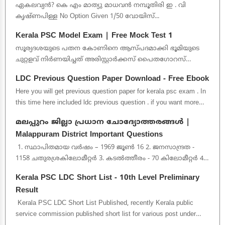
ഏകലവ്യൻ? കെ എം മാത്യു മാധവൻ നമ്പൂതിരി ഇ . വി
കൃഷ്ണപിള്ള No Option Given 1/50 വോയിസ്...
Kerala PSC Model Exam | Free Mock Test 1
സൂര്യദശയുടെ പതന കോണിനെ ആസ്പദമാക്കി ഭൂമിയുടെ
ചുറ്റളവ് നിർണയിച്ചത് അരിസ്റ്റാർക്കസ് പൈതഗോറസ്‌
ആര്യഭടൻ ഇറാത്തോസ്ത...
LDC Previous Question Paper Download - Free Ebook
Here you will get previous question paper for kerala psc exam . In
this time here included ldc previous question . if you want more
pdf p...
മലപ്പുറം ജില്ലാ പ്രധാന ചോദ്യോത്തരങ്ങൾ |
Malappuram District Important Questions
1. സ്ഥാപിതമായ വർഷം – 1969 ജൂൺ 16 2. ജനസാന്ദ്രത -
1158 ചതുരശ്രകിലോമീറ്റർ 3. കടൽത്തീരം - 70 കിലോമീറ്റർ 4.
മുനിസിപ്പാലിറ്റി -...
Kerala PSC LDC Short List - 10th Level Preliminary
Result
Kerala PSC LDC Short List Published, recently Kerala public
service commission published short list for various post under