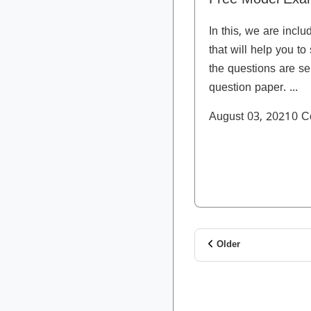
Free Model Exa
In this, we are inc
that will help you to
the questions are se
question paper. ...
August 03, 2021
0
C
Older