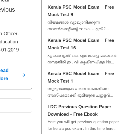
ical
Latest exam notification, PDF, model
Kerala PSC Model Exam | Free
evious
exam, and quiz. This Gro...
Mock Test 9
നിയമങ്ങൾ വ്യാഖ്യാനിക്കുന്ന
ഗവൺമെന്റിന്റെ ഘടകം ഏത് ?
 Officer-
നിയമനിർമ്മാണസഭ നീതിന്യായ
Kerala PSC Model Exam | Free
ducation
വിഭാഗം ഉദ്യോഗസ്ഥവൃന്ദം No Option
Mock Test 16
Gi...
-01-2019 .
ഏകലവ്യൻ? കെ എം മാത്യു മാധവൻ
നമ്പൂതിരി ഇ . വി കൃഷ്ണപിള്ള No
Option Given 1/50 വോയിസ്...
ead
Kerala PSC Model Exam | Free
ore
Mock Test 1
സൂര്യദശയുടെ പതന കോണിനെ
ആസ്പദമാക്കി ഭൂമിയുടെ ചുറ്റളവ്
നിർണയിച്ചത് അരിസ്റ്റാർക്കസ്
LDC Previous Question Paper
പൈതഗോറസ്‌ ആര്യഭടൻ
Download - Free Ebook
ഇറാത്തോസ്ത...
Here you will get previous question paper
for kerala psc exam . In this time here