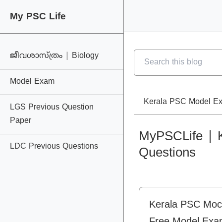
My PSC Life
My PSC Life
ജീവശാസ്ത്രം | Biology
Model Exam
Kerala PSC Model E
LGS Previous Question
Paper
MyPSCLife | K
LDC Previous Questions
Questions
Kerala PSC Mock