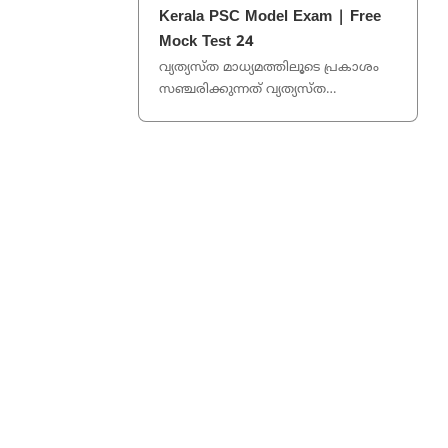
ഗീതി അനുഷ്ടുപ്പ് ഛന്ദസ് വൃത്തം 1/50
Kerala PSC Model Exam | Free
...
Mock Test 24
വ്യത്യസ്ത മാധ്യമത്തിലൂടെ പ്രകാശം
സഞ്ചരിക്കുന്നത് വ്യത്യസ്ത
അളവിലായിരിക്കുമെന്ന് കണ്ടെത്തിയ
ശാസ്ത്രജ്ഞൻ? ലിയോണ്
ഫൂക്കാൾട്ട് ...