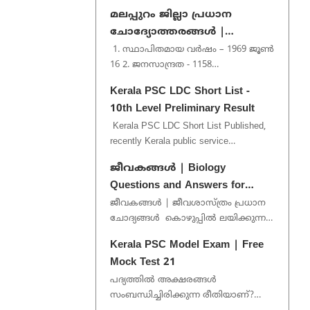
included ldc previous question . if you
മലപ്പുറം ജില്ലാ പ്രധാന
want more pdf p...
ചോദ്യോത്തരങ്ങൾ |
Malappuram District Important
1. സ്ഥാപിതമായ വർഷം – 1969 ജൂൺ
16 2. ജനസാന്ദ്രത - 1158
Questions
ചതുരശ്രകിലോമീറ്റർ 3. കടൽത്തീരം -
Kerala PSC LDC Short List -
70 കിലോമീറ്റർ 4. മുനിസിപ്പാലിറ്റി -...
10th Level Preliminary Result
Kerala PSC LDC Short List Published,
recently Kerala public service
commission published short list for
ജീവകങ്ങൾ | Biology
various post under 10th level ...
Questions and Answers for
Kerala PSC
ജീവകങ്ങൾ | ജീവശാസ്ത്രം പ്രധാന
ചോദ്യങ്ങൾ കൊഴുപ്പിൽ ലയിക്കുന്ന
ജീവകങ്ങൾ - A ,D ,E ,K ജലത്തിൽ
Kerala PSC Model Exam | Free
ലയിക്കുന്ന ജീവക...
Mock Test 21
പദ്യത്തിൽ അക്ഷരങ്ങൾ
സംബന്ധിച്ചിരിക്കുന്ന രീതിയാണ്?