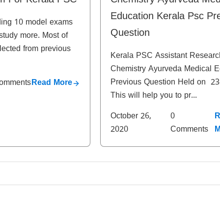
m For Kerala PSC
Chemistry Ayurveda Med
Education Kerala Psc Pr
luding 10 model exams
Question
 study more. Most of
lected from previous
Kerala PSC Assistant Research
Chemistry Ayurveda Medical E
Previous Question Held on 23
omments
Read More
This will help you to pr...
October 26,
0
R
2020
Comments
M