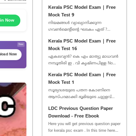
Latest exam notification, PDF, model
Kerala PSC Model Exam | Free
exam, and quiz. This Gro...
Mock Test 9
in Now
നിയമങ്ങൾ വ്യാഖ്യാനിക്കുന്ന
ഗവൺമെന്റിന്റെ ഘടകം ഏത് ?
നിയമനിർമ്മാണസഭ നീതിന്യായ
Kerala PSC Model Exam | Free
വിഭാഗം ഉദ്യോഗസ്ഥവൃന്ദം No Option
New
Mock Test 16
Gi...
load Now
ഏകലവ്യൻ? കെ എം മാത്യു മാധവൻ
നമ്പൂതിരി ഇ . വി കൃഷ്ണപിള്ള No
Option Given 1/50 വോയിസ്...
Kerala PSC Model Exam | Free
Mock Test 1
സൂര്യദശയുടെ പതന കോണിനെ
ആസ്പദമാക്കി ഭൂമിയുടെ ചുറ്റളവ്
നിർണയിച്ചത് അരിസ്റ്റാർക്കസ്
LDC Previous Question Paper
പൈതഗോറസ്‌ ആര്യഭടൻ
Download - Free Ebook
ഇറാത്തോസ്ത...
Here you will get previous question paper
for kerala psc exam . In this time here