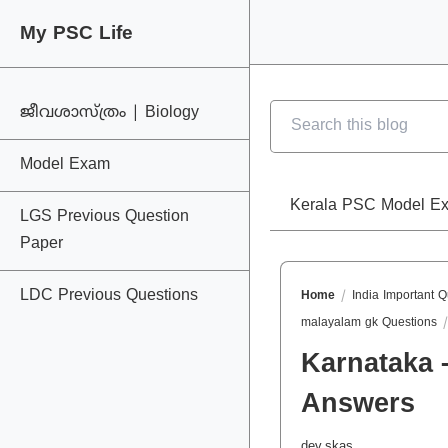
My PSC Life
My PSC Life
ജീവശാസ്ത്രം | Biology
Model Exam
Kerala PSC Model E
LGS Previous Question
Paper
LDC Previous Questions
Home
India Important 
malayalam gk Questions
Karnataka 
Answers
dev.skas