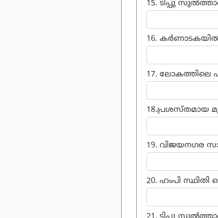
15. ടിപ്പു സുൽത്താ
16. കർണാടകയിൽ സ്
17. ലോകത്തിലെ ഏറ
18.പ്രശസ്തമായ മൂ
19. വിജയനഗര സാമ്
20. ഹംപി സ്ഥിതി ച
21. ടിപ്പു സുൽത്