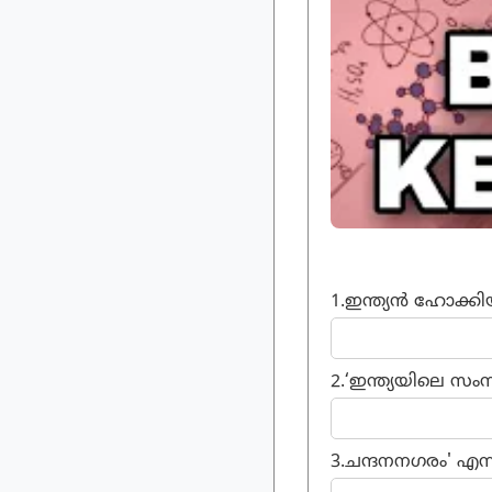
1.ഇന്ത്യൻ ഹോക്കി
2.‘ഇന്ത്യയിലെ സം
3.ചന്ദനനഗരം' എന്ന