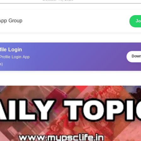
App Group
Jo
file Login
Down
rofile Login App
s)