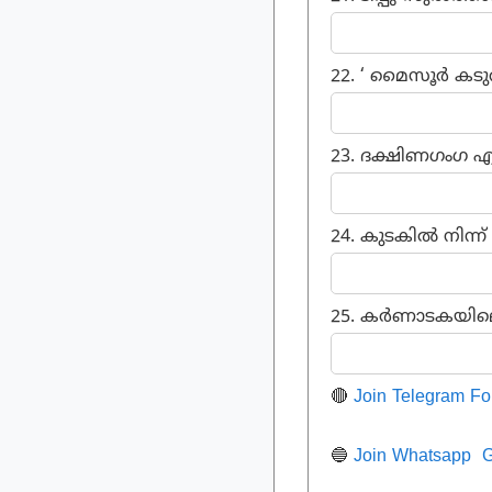
22. ‘ മൈസൂർ കടുവ
23. ദക്ഷിണഗംഗ എന
24. കുടകിൽ നിന്ന് 
25. കർണാടകയിലെ 
🔴
Join Telegram Fo
🔵
Join Whatsapp G