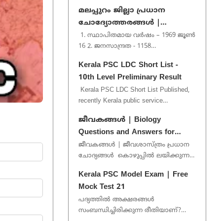
included ldc previous question . if you
മലപ്പുറം ജില്ലാ പ്രധാന
want more pdf p...
ചോദ്യോത്തരങ്ങൾ |
Malappuram District Important
1. സ്ഥാപിതമായ വർഷം – 1969 ജൂൺ
16 2. ജനസാന്ദ്രത - 1158
Questions
ചതുരശ്രകിലോമീറ്റർ 3. കടൽത്തീരം -
Kerala PSC LDC Short List -
70 കിലോമീറ്റർ 4. മുനിസിപ്പാലിറ്റി -...
10th Level Preliminary Result
Kerala PSC LDC Short List Published,
recently Kerala public service
commission published short list for
ജീവകങ്ങൾ | Biology
various post under 10th level ...
Questions and Answers for
Kerala PSC
ജീവകങ്ങൾ | ജീവശാസ്ത്രം പ്രധാന
ചോദ്യങ്ങൾ കൊഴുപ്പിൽ ലയിക്കുന്ന
ജീവകങ്ങൾ - A ,D ,E ,K ജലത്തിൽ
Kerala PSC Model Exam | Free
ലയിക്കുന്ന ജീവക...
Mock Test 21
പദ്യത്തിൽ അക്ഷരങ്ങൾ
സംബന്ധിച്ചിരിക്കുന്ന രീതിയാണ്?