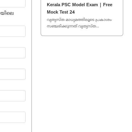
ഗീതി അനുഷ്ടുപ്പ് ഛന്ദസ് വൃത്തം 1/50
Kerala PSC Model Exam | Free
...
Mock Test 24
ടകയിലെ
വ്യത്യസ്ത മാധ്യമത്തിലൂടെ പ്രകാശം
സഞ്ചരിക്കുന്നത് വ്യത്യസ്ത
അളവിലായിരിക്കുമെന്ന് കണ്ടെത്തിയ
ശാസ്ത്രജ്ഞൻ? ലിയോണ്
ഫൂക്കാൾട്ട് ...