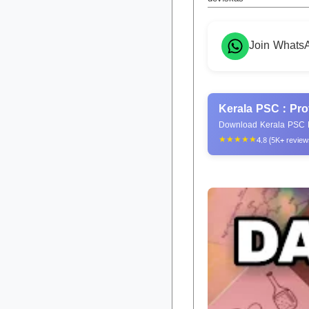
Join Whats
Kerala PSC : Pro
Download Kerala PSC P
★★★★★
4.8 (5K+ review