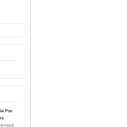
la Psc
rs
 ഇന്ത്യൻ